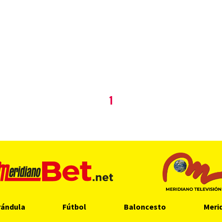
1
rándula
Fútbol
Baloncesto
Meri