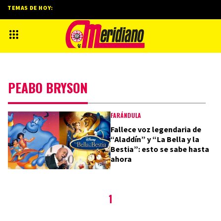
TEMAS DE HOY:
PEABO BRYSON
FARÁNDULA
Fallece voz legendaria de
“Aladdín” y “La Bella y la
Bestia”: esto se sabe hasta
ahora
1