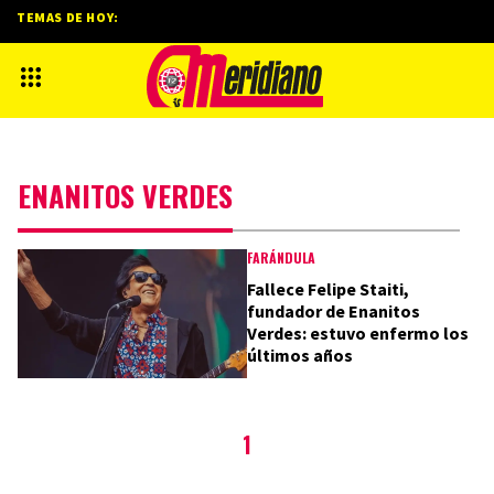
TEMAS DE HOY:
ENANITOS VERDES
FARÁNDULA
Fallece Felipe Staiti,
fundador de Enanitos
Verdes: estuvo enfermo los
últimos años
1