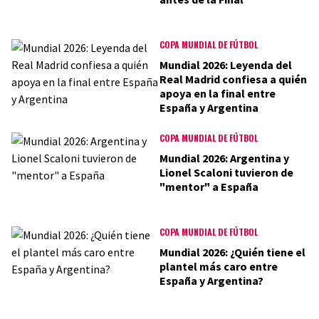
COPA MUNDIAL DE FÚTBOL
Mundial 2026: Leyenda del
Real Madrid confiesa a quién
apoya en la final entre
España y Argentina
COPA MUNDIAL DE FÚTBOL
Mundial 2026: Argentina y
Lionel Scaloni tuvieron de
"mentor" a España
COPA MUNDIAL DE FÚTBOL
Mundial 2026: ¿Quién tiene el
plantel más caro entre
España y Argentina?