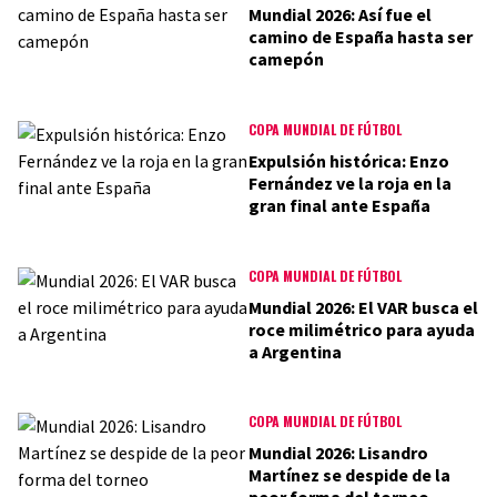
Mundial 2026: Así fue el
camino de España hasta ser
camepón
COPA MUNDIAL DE FÚTBOL
Expulsión histórica: Enzo
Fernández ve la roja en la
gran final ante España
COPA MUNDIAL DE FÚTBOL
Mundial 2026: El VAR busca el
roce milimétrico para ayuda
a Argentina
COPA MUNDIAL DE FÚTBOL
Mundial 2026: Lisandro
Martínez se despide de la