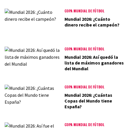
COPA MUNDIAL DE FÚTBOL
Mundial 2026: ¿Cuánto
dinero recibe el campeón?
COPA MUNDIAL DE FÚTBOL
Mundial 2026: Así quedó la
lista de máximos ganadores
del Mundial
COPA MUNDIAL DE FÚTBOL
Mundial 2026: ¿Cuántas
Copas del Mundo tiene
España?
COPA MUNDIAL DE FÚTBOL