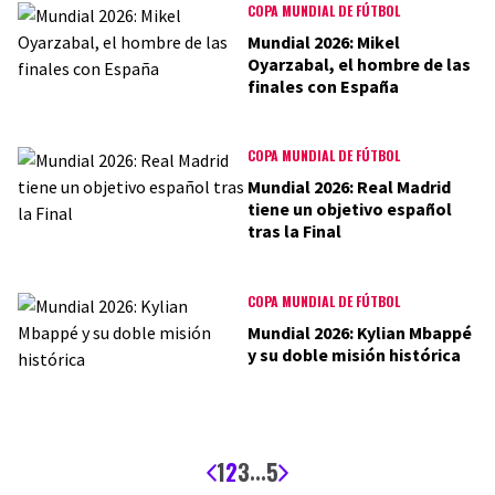
COPA MUNDIAL DE FÚTBOL
Mundial 2026: Mikel
Oyarzabal, el hombre de las
finales con España
COPA MUNDIAL DE FÚTBOL
Mundial 2026: Real Madrid
tiene un objetivo español
tras la Final
COPA MUNDIAL DE FÚTBOL
Mundial 2026: Kylian Mbappé
y su doble misión histórica
1
2
3
5
...