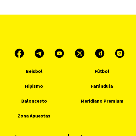
Beisbol
Fútbol
Hipismo
Farándula
Baloncesto
Meridiano Premium
Zona Apuestas