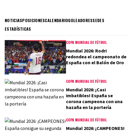
NOTICIAS
POSICIONES
CALENDARIO
GOLEADORES
SEDES
ESTADÍSTICAS
COPA MUNDIAL DE FÚTBOL
Mundial 2026: Rodri
redondea el campeonato de
España con el Balón de Oro
COPA MUNDIAL DE FÚTBOL
Mundial 2026: ¡Casi
imbatibles! España se
corona campeona con una
hazaña en la portería
COPA MUNDIAL DE FÚTBOL
Mundial 2026: ¡CAMPEONES!