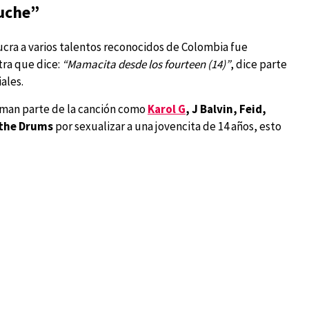
cuche”
ucra a varios talentos reconocidos de Colombia fue
tra que dice:
“Mamacita desde los fourteen (14)”
, dice parte
ales.
forman parte de la canción como
Karol G
, J Balvin, Feid,
 the Drums
por sexualizar a una jovencita de 14 años, esto