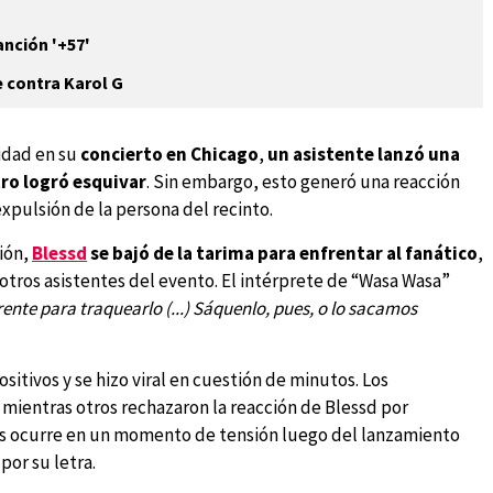
anción '+57'
 contra Karol G
idad en su
concierto en Chicago
,
un asistente lanzó una
tro logró esquivar
. Sin embargo, esto generó una reacción
expulsión de la persona del recinto.
ción,
Blessd
se bajó de la tarima para enfrentar al fanático
,
otros asistentes del evento. El intérprete de “Wasa Wasa”
frente para traquearlo (...) Sáquenlo, pues, o lo sacamos
tivos y se hizo viral en cuestión de minutos. Los
 mientras otros rechazaron la reacción de Blessd por
stas ocurre en un momento de tensión luego del lanzamiento
or su letra.