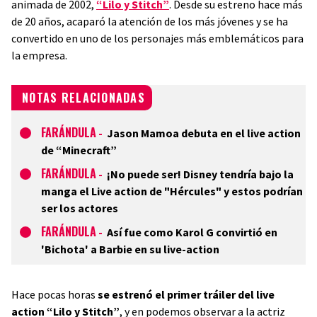
animada de 2002,
“Lilo y Stitch”
. Desde su estreno hace más
de 20 años, acaparó la atención de los más jóvenes y se ha
convertido en uno de los personajes más emblemáticos para
la empresa.
NOTAS RELACIONADAS
FARÁNDULA
-
Jason Mamoa debuta en el live action
de “Minecraft”
FARÁNDULA
-
¡No puede ser! Disney tendría bajo la
manga el Live action de "Hércules" y estos podrían
ser los actores
FARÁNDULA
-
Así fue como Karol G convirtió en
'Bichota' a Barbie en su live-action
Hace pocas horas
se estrenó el primer tráiler del live
action “Lilo y Stitch”
, y en podemos observar a la actriz