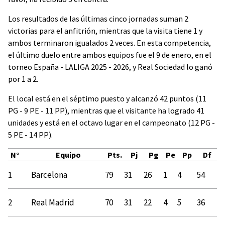
Los resultados de las últimas cinco jornadas suman 2
victorias para el anfitrión, mientras que la visita tiene 1 y
ambos terminaron igualados 2 veces. En esta competencia,
el último duelo entre ambos equipos fue el 9 de enero, en el
torneo España - LALIGA 2025 - 2026, y Real Sociedad lo ganó
por 1 a 2.
El local está en el séptimo puesto y alcanzó 42 puntos (11
PG - 9 PE - 11 PP), mientras que el visitante ha logrado 41
unidades y está en el octavo lugar en el campeonato (12 PG -
5 PE - 14 PP).
N°
Equipo
Pts.
Pj
Pg
Pe
Pp
Df
1
Barcelona
79
31
26
1
4
54
2
Real Madrid
70
31
22
4
5
36