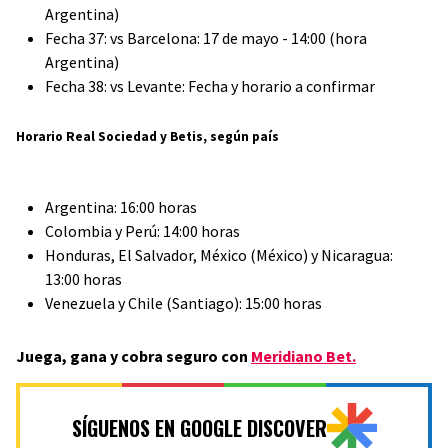
Argentina)
Fecha 37: vs Barcelona: 17 de mayo - 14:00 (hora
Argentina)
Fecha 38: vs Levante: Fecha y horario a confirmar
Horario Real Sociedad y Betis, según país
Argentina: 16:00 horas
Colombia y Perú: 14:00 horas
Honduras, El Salvador, México (México) y Nicaragua:
13:00 horas
Venezuela y Chile (Santiago): 15:00 horas
Juega, gana y cobra seguro con
Meridiano Bet.
SÍGUENOS EN GOOGLE DISCOVER