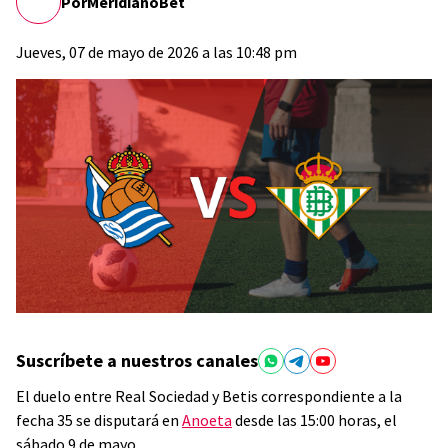
Por
MeridianoBet
Jueves, 07 de mayo de 2026 a las 10:48 pm
Suscríbete a nuestros canales
El duelo entre Real Sociedad y Betis correspondiente a la
fecha 35 se disputará en
Anoeta
desde las 15:00 horas, el
sábado 9 de mayo.