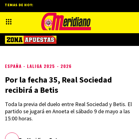
TEMAS DE HOY:
ESPAÑA - LALIGA 2025 - 2026
Por la fecha 35, Real Sociedad
recibirá a Betis
Toda la previa del duelo entre Real Sociedad y Betis. El
partido se jugará en Anoeta el sábado 9 de mayo a las
15:00 horas.