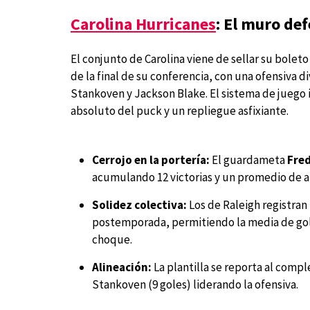
Carolina Hurricanes
: El muro def
El conjunto de Carolina viene de sellar su boleto
de la final de su conferencia, con una ofensiva 
Stankoven y Jackson Blake. El sistema de juego
absoluto del puck y un repliegue asfixiante.
Cerrojo en la portería:
El guardameta
Fred
acumulando 12 victorias y un promedio de ap
Solidez colectiva:
Los de Raleigh registran
postemporada, permitiendo la media de gole
choque.
Alineación:
La plantilla se reporta al comple
Stankoven (9 goles) liderando la ofensiva.