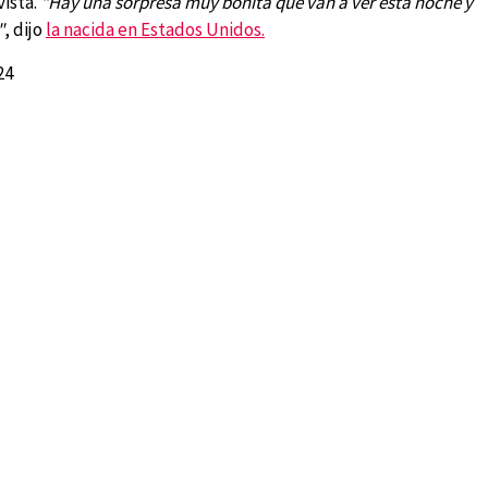
vista.
"Hay una sorpresa muy bonita que van a ver esta noche y
"
, dijo
la nacida en Estados Unidos.