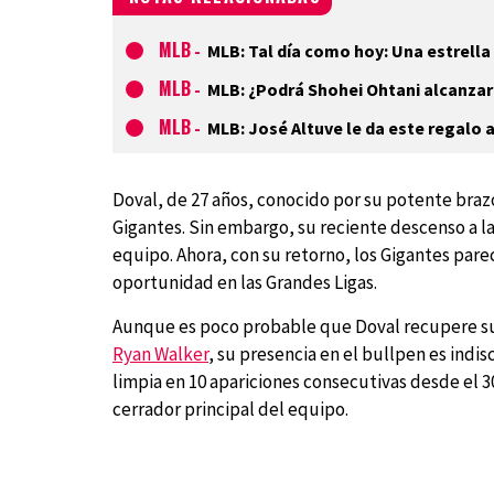
MLB
-
MLB: Tal día como hoy: Una estrella
MLB
-
MLB: ¿Podrá Shohei Ohtani alcanzar 
MLB
-
MLB: José Altuve le da este regalo 
Doval, de 27 años, conocido por su potente braz
Gigantes. Sin embargo, su reciente descenso a l
equipo. Ahora, con su retorno, los Gigantes pare
oportunidad en las Grandes Ligas.
Aunque es poco probable que Doval recupere su
Ryan Walker
, su presencia en el bullpen es indis
limpia en 10 apariciones consecutivas desde el 30
cerrador principal del equipo.