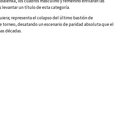
balenka, los cuadros masculino y femenino enfilarán las
s levantar un título de esta categoría.
quiera; representa el colapso del último bastión de
e torneo, desatando un escenario de paridad absoluta que el
mas décadas.