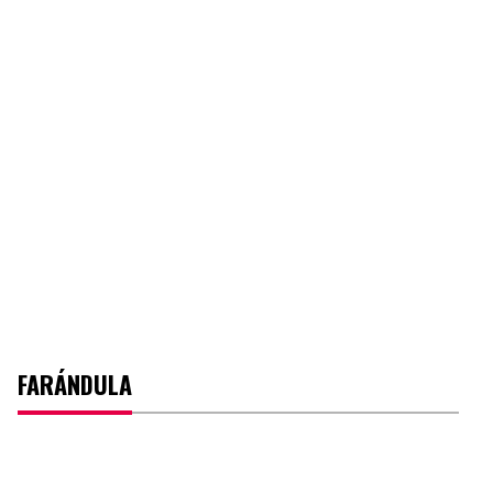
FARÁNDULA