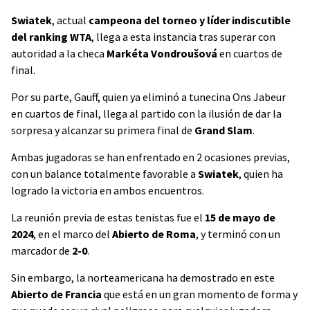
Swiatek
, actual
campeona del torneo y líder indiscutible
del ranking WTA
, llega a esta instancia tras superar con
autoridad a la checa
Markéta Vondroušová
en cuartos de
final.
Por su parte, Gauff, quien ya eliminó a tunecina Ons Jabeur
en cuartos de final, llega al partido con la ilusión de dar la
sorpresa y alcanzar su primera final de
Grand Slam
.
Ambas jugadoras se han enfrentado en 2 ocasiones previas,
con un balance totalmente favorable a
Swiatek
, quien ha
logrado la victoria en ambos encuentros.
La reunión previa de estas tenistas fue el
15 de mayo de
2024
, en el marco del
Abierto de Roma
, y terminó con un
marcador de
2-0
.
Sin embargo, la norteamericana ha demostrado en este
Abierto de Francia
que está en un gran momento de forma y