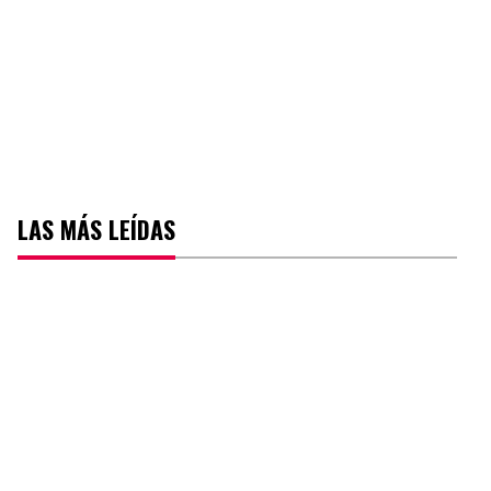
LAS MÁS LEÍDAS