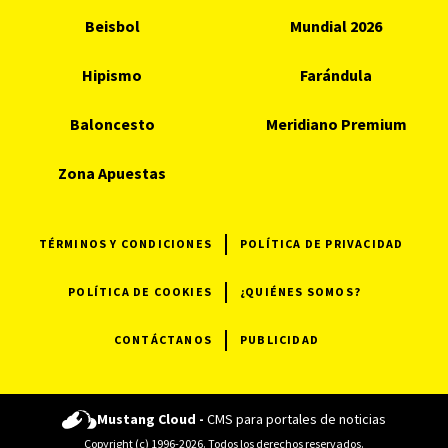
Beisbol
Mundial 2026
Hipismo
Farándula
Baloncesto
Meridiano Premium
Zona Apuestas
TÉRMINOS Y CONDICIONES
POLÍTICA DE PRIVACIDAD
POLÍTICA DE COOKIES
¿QUIÉNES SOMOS?
CONTÁCTANOS
PUBLICIDAD
Mustang Cloud -
CMS para portales de noticias
Copyright (c) 1996-2026. Todos los derechos reservados.