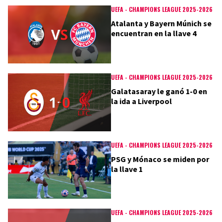
UEFA - CHAMPIONS LEAGUE 2025-2026
Atalanta y Bayern Múnich se
encuentran en la llave 4
UEFA - CHAMPIONS LEAGUE 2025-2026
Galatasaray le ganó 1-0 en
la ida a Liverpool
UEFA - CHAMPIONS LEAGUE 2025-2026
PSG y Mónaco se miden por
la llave 1
UEFA - CHAMPIONS LEAGUE 2025-2026