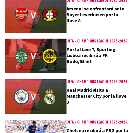
UEFA - CHAMPIONS LEAGUE 2025-2026
Arsenal se enfrentará ante
Bayer Leverkusen por la
llave 8
UEFA - CHAMPIONS LEAGUE 2025-2026
Por la llave 7, Sporting
Lisboa recibirá a FK
Bodo/Glimt
UEFA - CHAMPIONS LEAGUE 2025-2026
Real Madrid visita a
Manchester City por la llave
3
UEFA - CHAMPIONS LEAGUE 2025-2026
Chelsea recibirá a PSG por la