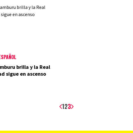
ESPAÑOL
mburu brilla y la Real
ad sigue en ascenso
1
2
3