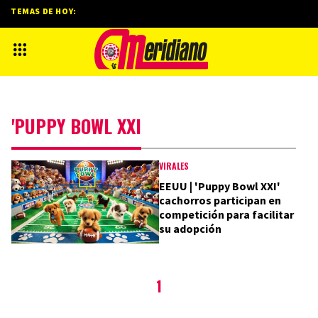
TEMAS DE HOY:
'PUPPY BOWL XXI
VIRALES
EEUU | 'Puppy Bowl XXI'
cachorros participan en
competición para facilitar
su adopción
1