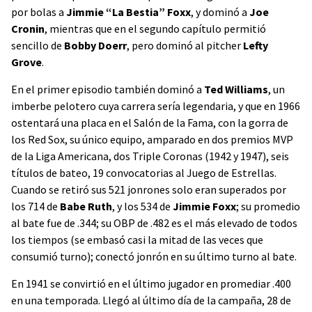
por bolas a
Jimmie “La Bestia” Foxx
, y dominó a
Joe
Cronin
, mientras que en el segundo capítulo permitió
sencillo de
Bobby Doerr
, pero dominó al pitcher
Lefty
Grove
.
En el primer episodio también dominó a
Ted Williams
, un
imberbe pelotero cuya carrera sería legendaria, y que en 1966
ostentará una placa en el Salón de la Fama, con la gorra de
los Red Sox, su único equipo, amparado en dos premios MVP
de la Liga Americana, dos Triple Coronas (1942 y 1947), seis
títulos de bateo, 19 convocatorias al Juego de Estrellas.
Cuando se retiró sus 521 jonrones solo eran superados por
los 714 de
Babe Ruth
, y los 534 de
Jimmie Foxx
; su promedio
al bate fue de .344; su OBP de .482 es el más elevado de todos
los tiempos (se embasó casi la mitad de las veces que
consumió turno); conectó jonrón en su último turno al bate.
En 1941 se convirtió en el último jugador en promediar .400
en una temporada. Llegó al último día de la campaña, 28 de