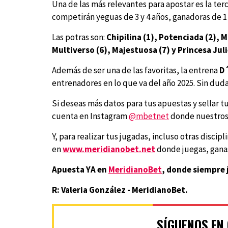
Una de las más relevantes para apostar es la terc
competirán yeguas de 3 y 4 años, ganadoras de 1 
Las potras son:
Chipilina (1), Potenciada (2), 
Multiverso (6), Majestuosa (7) y Princesa Juli
Además de ser una de las favoritas, la entrena
D
entrenadores en lo que va del año 2025. Sin duda
Si deseas más datos para tus apuestas y sellar tu
cuenta en Instagram
@mbetnet
donde nuestros 
Y, para realizar tus jugadas, incluso otras disci
en
www.meridianobet.net
donde juegas, ganas
Apuesta YA en
MeridianoBet
, donde siempre 
R: Valeria González - MeridianoBet.
SÍGUENOS EN