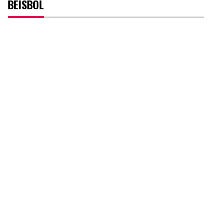
BEISBOL