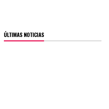
ÚLTIMAS NOTICIAS