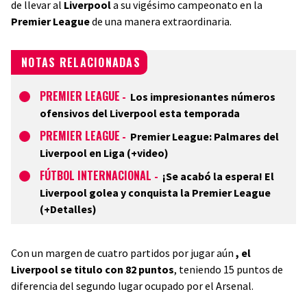
de llevar al
Liverpool
a su vigésimo campeonato en la
Premier League
de una manera extraordinaria.
NOTAS RELACIONADAS
PREMIER LEAGUE
-
Los impresionantes números
ofensivos del Liverpool esta temporada
PREMIER LEAGUE
-
Premier League: Palmares del
Liverpool en Liga (+video)
FÚTBOL INTERNACIONAL
-
¡Se acabó la espera! El
Liverpool golea y conquista la Premier League
(+Detalles)
Con un margen de cuatro partidos por jugar aún
, el
Liverpool se titulo con 82 puntos
, teniendo 15 puntos de
diferencia del segundo lugar ocupado por el Arsenal.