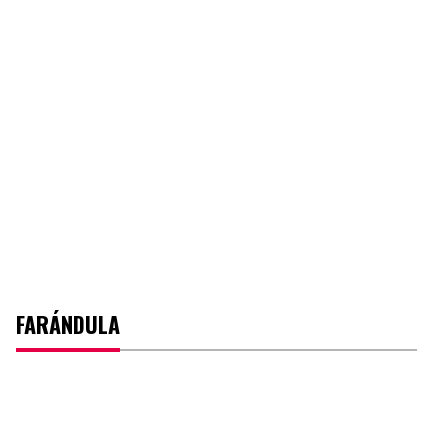
FARÁNDULA