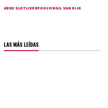
ARNE SLOT
LIVERPOOL
VIRGIL VAN DIJK
LAS MÁS LEÍDAS