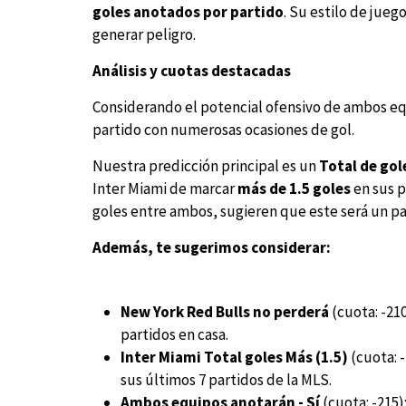
goles anotados por partido
. Su estilo de jue
generar peligro.
Análisis y cuotas destacadas
Considerando el potencial ofensivo de ambos equ
partido con numerosas ocasiones de gol.
Nuestra predicción principal es un
Total de gol
Inter Miami de marcar
más de 1.5 goles
en sus p
goles entre ambos, sugieren que este será un pa
Además, te sugerimos considerar:
New York Red Bulls no perderá
(cuota: -210
partidos en casa.
Inter Miami Total goles Más (1.5)
(cuota: -
sus últimos 7 partidos de la MLS.
Ambos equipos anotarán - Sí
(cuota: -215