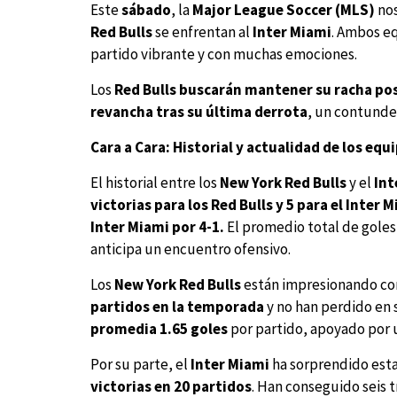
Este
sábado
, la
Major League Soccer (MLS)
nos
Red Bulls
se enfrentan al
Inter Miami
. Ambos e
partido vibrante y con muchas emociones.
Los
Red Bulls buscarán mantener su racha pos
revancha tras su última derrota
, un contunden
Cara a Cara: Historial y actualidad de los equ
El historial entre los
New York Red Bulls
y el
Int
victorias para los Red Bulls y 5 para el Inter 
Inter Miami por 4-1.
El promedio total de goles
anticipa un encuentro ofensivo.
Los
New York Red Bulls
están impresionando co
partidos en la temporada
y no han perdido en 
promedia 1.65 goles
por partido, apoyado por 
Por su parte, el
Inter Miami
ha sorprendido est
victorias en 20 partidos
. Han conseguido seis 