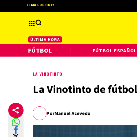
TEMAS DE HOY:
ÚLTIMA HORA
FÚTBOL
FÚTBOL ESPAÑOL
LA VINOTINTO
La Vinotinto de fútbo
Por
Manuel Acevedo