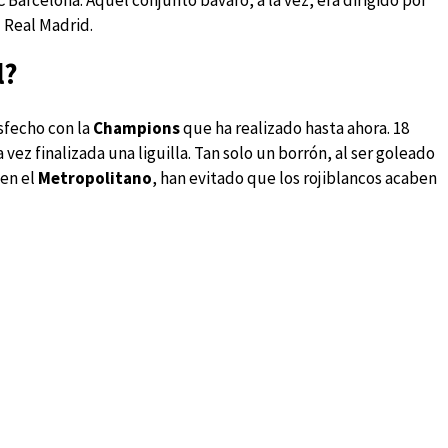
 Barcelona. Aquel conjunto bávaro, a la vez, era dirigido por
l Real Madrid.
l?
sfecho con la
Champions
que ha realizado hasta ahora. 18
vez finalizada una liguilla. Tan solo un borrón, al ser goleado
en el
Metropolitano
, han evitado que los rojiblancos acaben