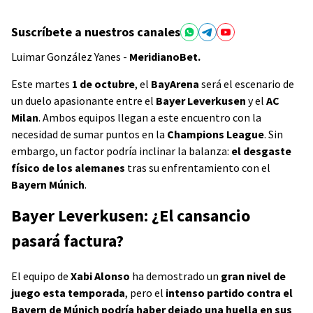
Suscríbete a nuestros canales
Luimar González Yanes -
MeridianoBet.
Este martes
1 de octubre
, el
BayArena
será el escenario de
un duelo apasionante entre el
Bayer Leverkusen
y el
AC
Milan
. Ambos equipos llegan a este encuentro con la
necesidad de sumar puntos en la
Champions League
. Sin
embargo, un factor podría inclinar la balanza:
el desgaste
físico de los alemanes
tras su enfrentamiento con el
Bayern Múnich
.
Bayer Leverkusen: ¿El cansancio
pasará factura?
El equipo de
Xabi Alonso
ha demostrado un
gran nivel de
juego esta temporada
, pero el
intenso partido contra el
Bayern de Múnich podría haber dejado una huella en sus