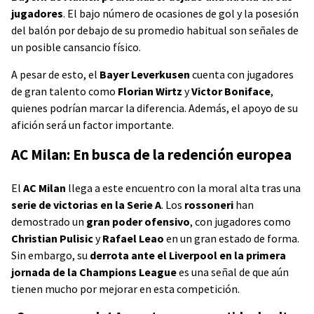
jugadores
. El bajo número de ocasiones de gol y la posesión
del balón por debajo de su promedio habitual son señales de
un posible cansancio físico.
A pesar de esto, el
Bayer Leverkusen
cuenta con jugadores
de gran talento como
Florian Wirtz
y
Victor Boniface
,
quienes podrían marcar la diferencia. Además, el apoyo de su
afición será un factor importante.
AC Milan: En busca de la redención europea
El
AC Milan
llega a este encuentro con la moral alta tras una
serie de victorias en la Serie A
. Los
rossoneri
han
demostrado un
gran poder ofensivo
, con jugadores como
Christian Pulisic
y
Rafael Leao
en un gran estado de forma.
Sin embargo, su
derrota ante el Liverpool en la primera
jornada de la Champions League
es una señal de que aún
tienen mucho por mejorar en esta competición.