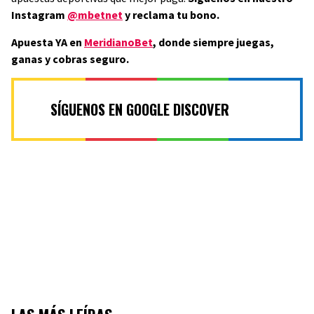
Instagram
@mbetnet
y reclama tu bono.
Apuesta YA en
MeridianoBet
, donde siempre juegas,
ganas y cobras seguro.
SÍGUENOS EN GOOGLE DISCOVER