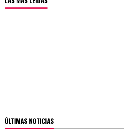
LAS MÁS LEÍDAS
ÚLTIMAS NOTICIAS