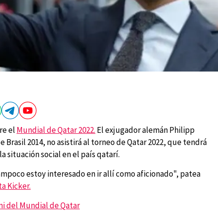
re el
Mundial de Qatar 2022.
El exjugador alemán Philipp
Brasil 2014, no asistirá al torneo de Qatar 2022, que tendrá
a situación social en el país qatarí.
mpoco estoy interesado en ir allí como aficionado", patea
ta Kicker.
ni del Mundial de Qatar