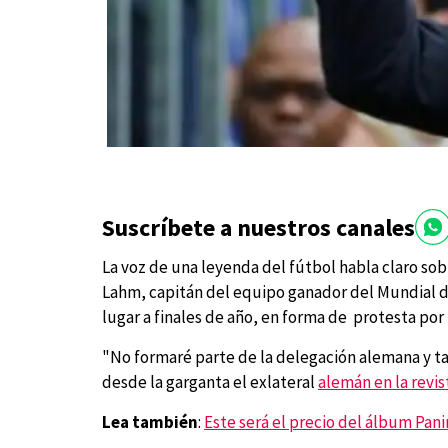
Suscríbete a nuestros canales
La voz de una leyenda del fútbol habla claro sob
Lahm, capitán del equipo ganador del Mundial de 
lugar a finales de año, en forma de protesta por l
"No formaré parte de la delegación alemana y ta
desde la garganta el exlateral
alemán en la revis
Lea también
:
Este será el precio del álbum Pani