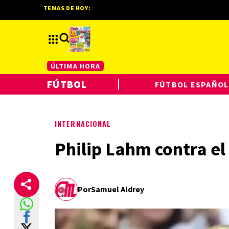
TEMAS DE HOY:
ÚLTIMA HORA
FÚTBOL
FÚTBOL ESPAÑOL
INTERNACIONAL
Philip Lahm contra el
Por
Samuel Aldrey