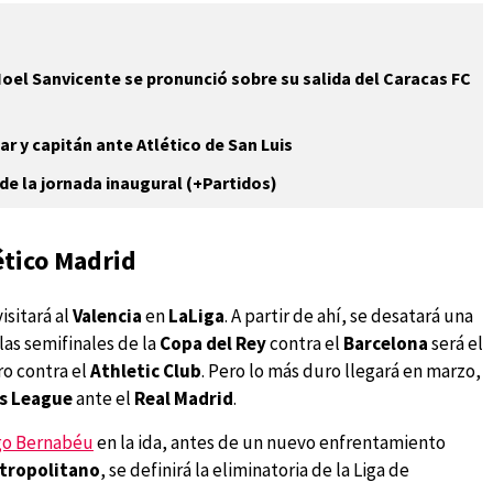
 Noel Sanvicente se pronunció sobre su salida del Caracas FC
ar y capitán ante Atlético de San Luis
de la jornada inaugural (+Partidos)
ético Madrid
isitará al
Valencia
en
LaLiga
. A partir de ahí, se desatará una
las semifinales de la
Copa del Rey
contra el
Barcelona
será el
ro contra el
Athletic Club
. Pero lo más duro llegará en marzo,
s League
ante el
Real Madrid
.
go Bernabéu
en la ida, antes de un nuevo enfrentamiento
tropolitano
, se definirá la eliminatoria de la Liga de