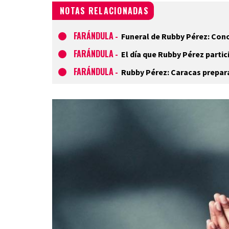
NOTAS RELACIONADAS
FARÁNDULA
-
Funeral de Rubby Pérez: Cono
FARÁNDULA
-
El día que Rubby Pérez partic
FARÁNDULA
-
Rubby Pérez: Caracas prepara