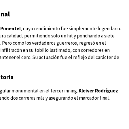
inal
 Pimentel
, cuyo rendimiento fue simplemente legendario.
ra calidad, permitiendo solo un hit y ponchando a siete
n. Pero como los verdaderos guerreros, regresó en el
nfiltracón en su tobillo lastimado, con corredores en
ntener el cero. Su actuación fue el reflejo del carácter de
storia
gular monumental en el tercer inning.
Kleiver Rodríguez
yendo dos carreras más y asegurando el marcador final.