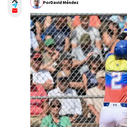
Por
David Méndez