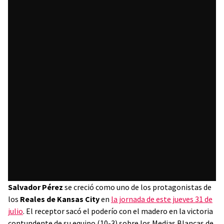
Salvador Pérez
se creció como uno de los protagonistas de
los
Reales de Kansas City
en
la jornada de este jueves 31 de
julio
. El receptor sacó el poderío con el madero en la victoria
contundente de su equipo (10-3) sobre los Medias Blancas de