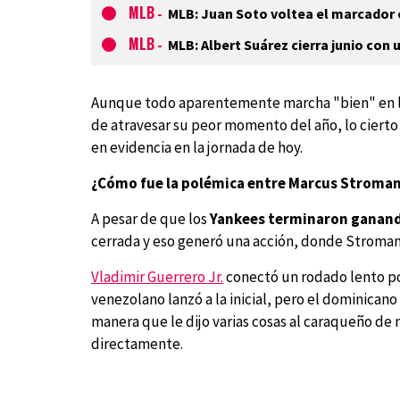
MLB
-
MLB: Juan Soto voltea el marcador 
MLB
-
MLB: Albert Suárez cierra junio co
Aunque todo aparentemente marcha "bien" en los
de atravesar su peor momento del año, lo ciert
en evidencia en la jornada de hoy.
¿Cómo fue la polémica entre Marcus Stroman
A pesar de que los
Yankees terminaron ganand
cerrada y eso generó una acción, donde Stroman l
Vladimir Guerrero Jr.
conectó un rodado lento por
venezolano lanzó a la inicial, pero el dominicano 
manera que le dijo varias cosas al caraqueño de
directamente.