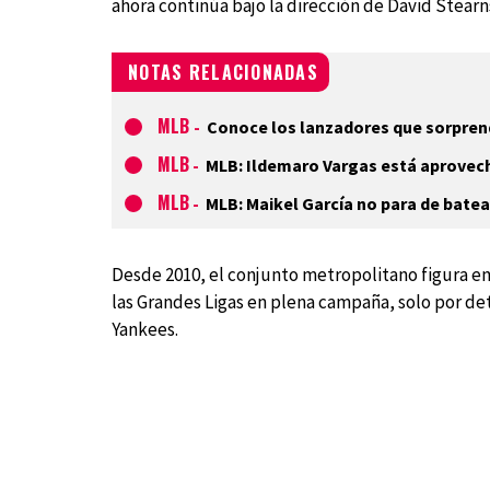
ahora continúa bajo la dirección de David Stear
NOTAS RELACIONADAS
MLB
-
Conoce los lanzadores que sorprend
MLB
-
MLB: Ildemaro Vargas está aprovec
MLB
-
MLB: Maikel García no para de batea
Desde 2010, el conjunto metropolitano figura e
las Grandes Ligas en plena campaña, solo por det
Yankees.