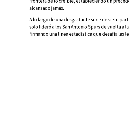
frontera de lo creíble, estableciendo un preced
alcanzado jamás.
A lo largo de una desgastante serie de siete par
solo lideró a los San Antonio Spurs de vuelta a l
firmando una línea estadística que desafía las le