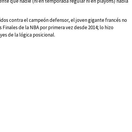
ente que nadie (ni en temporada regular ni en playoffs) había
tidos contra el campeón defensor, el joven gigante francés no
as Finales de la NBA por primera vez desde 2014; lo hizo
yes de la lógica posicional.