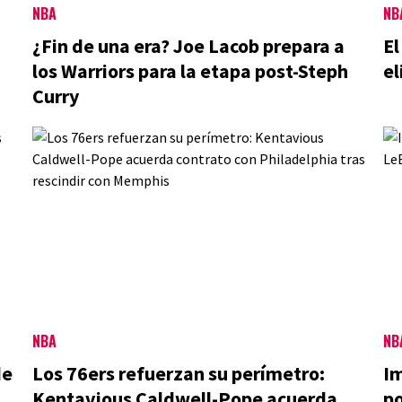
NBA
NB
¿Fin de una era? Joe Lacob prepara a
El
los Warriors para la etapa post-Steph
el
Curry
NBA
NB
de
Los 76ers refuerzan su perímetro:
Im
Kentavious Caldwell-Pope acuerda
po