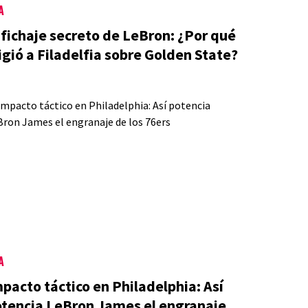
A
 fichaje secreto de LeBron: ¿Por qué
igió a Filadelfia sobre Golden State?
A
pacto táctico en Philadelphia: Así
tencia LeBron James el engranaje