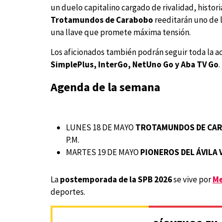
un duelo capitalino cargado de rivalidad, histor
Trotamundos de Carabobo
reeditarán uno de l
una llave que promete máxima tensión.
Los aficionados también podrán seguir toda la a
SimplePlus, InterGo, NetUno Go y Aba TV Go
.
Agenda de la semana
LUNES 18 DE MAYO
TROTAMUNDOS DE CAR
P.M.
MARTES 19 DE MAYO
PIONEROS DEL ÁVILA 
La
postemporada de la SPB 2026
se vive por
Me
deportes.