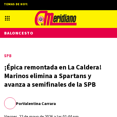
TEMAS DE HOY:
BALONCESTO
SPB
¡Épica remontada en La Caldera!
Marinos elimina a Spartans y
avanza a semifinales de la SPB
Por
Valentina Carrara
Viernes, 22 de mayo de 2026 a las 01:44 pm