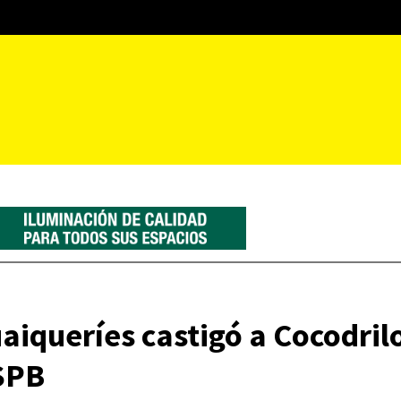
aiqueríes castigó a Cocodrilo
 SPB