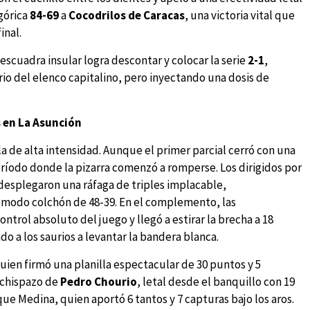
górica
84-69
a
Cocodrilos de Caracas
, una victoria vital que
inal.
escuadra insular logra descontar y colocar la serie
2-1
,
io del elenco capitalino, pero inyectando una dosis de
s en La Asunción
la de alta intensidad. Aunque el primer parcial cerró con una
período donde la pizarra comenzó a romperse. Los dirigidos por
 desplegaron una ráfaga de triples implacable,
ómodo colchón de 48-39. En el complemento, las
ntrol absoluto del juego y llegó a estirar la brecha a 18
do a los saurios a levantar la bandera blanca.
quien firmó una planilla espectacular de 30 puntos y 5
 chispazo de
Pedro Chourio
, letal desde el banquillo con 19
que Medina, quien aportó 6 tantos y 7 capturas bajo los aros.