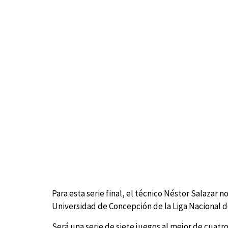
Para esta serie final, el técnico Néstor Salazar n
Universidad de Concepción de la Liga Nacional de
Será una serie de siete juegos al mejor de cuatro