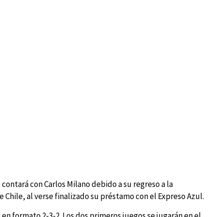
o contará con Carlos Milano debido a su regreso a la
 Chile, al verse finalizado su préstamo con el Expreso Azul.
 en formato 2-3-2. Los dos primeros juegos se jugarán en el