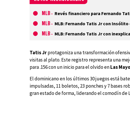
MLB
-
Revés financiero para Fernando Tati
MLB
-
MLB: Fernando Tatis Jr con Insólito
MLB
-
MLB: Fernando Tatis Jr con inexplic
Tatis Jr
protagoniza una transformación ofensiva
visitas al plato. Este registro representa una 
para .156 con un inicio para el olvido en
Las May
El dominicano en los últimos 30 juegos está batea
impulsadas, 11 boletos, 23 ponches y 7 bases r
gran estado de forma, liderando el comodín de L