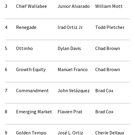
3
Chief Wallabee
Junior Alvarado
William Mott
4
Renegade
Irad Ortiz Jr.
Todd Pletcher
5
Ottinho
Dylan Davis
Chad Brown
6
Growth Equity
Manuel Franco
Chad Brown
7
Commandment
John Velázquez
Brad Cox
8
Emerging Market
Flavien Prat
Brad Cox
9
Golden Tempo
José L. Ortiz
Cherie DeVaux