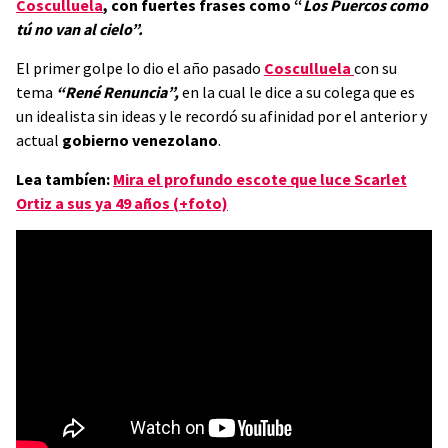
Cosculluela
, con fuertes frases como “
Los Puercos como
tú no van al cielo”.
El primer golpe lo dio el año pasado
Cosculluela
con su
tema
“René Renuncia”,
en la cual le dice a su colega que es
un idealista sin ideas y le recordó su afinidad por el anterior y
actual
gobierno venezolano
.
Lea tambíen:
Mira el profundo escote que luce Scarlet
Ortiz a sus ya 49 años (+foto)