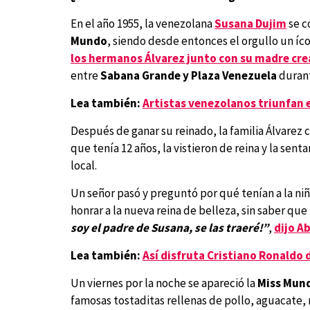
En el año 1955, la venezolana
Susana Dujim
se c
Mundo
, siendo desde entonces el orgullo un íco
los hermanos Álvarez junto con su madre crea
entre
Sabana Grande y Plaza Venezuela
durant
Lea también:
Artistas venezolanos triunfan 
Después de ganar su reinado, la familia Álvarez
que tenía 12 años, la vistieron de reina y la sent
local.
Un señor pasó y preguntó por qué tenían a la niñ
honrar a la nueva reina de belleza, sin saber q
soy el padre de Susana, se las traeré!”
,
dijo A
Lea también:
Así disfruta Cristiano Ronaldo 
Un viernes por la noche se apareció la
Miss Mun
famosas tostaditas rellenas de pollo, aguacate, 