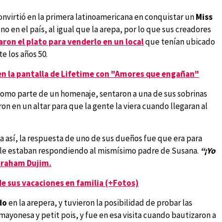
onvirtió en la primera latinoamericana en conquistar un
Miss
no en el país, al igual que la arepa, por lo que sus creadores
ron el plato para venderlo en un local
que tenían ubicado
e los años 50.
en la pantalla de Lifetime con "Amores que engañan"
 como parte de un homenaje, sentaron a una de sus sobrinas
aron en un altar para que la gente la viera cuando llegaran al
a así, la respuesta de uno de sus dueños fue que era para
ue le estaban respondiendo al mismísimo padre de Susana.
“¡Yo
braham Dujim.
de sus vacaciones en familia (+Fotos)
do
en la arepera, y tuvieron la posibilidad de probar las
mayonesa y petit pois, y fue en esa visita cuando bautizaron a