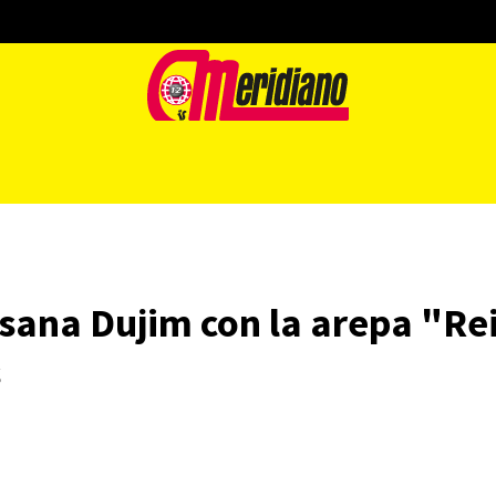
usana Dujim con la arepa "Re
s