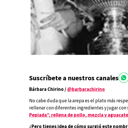
Suscríbete a nuestros canales
Bárbara Chirino /
@barbarachirino
No cabe duda que la arepa es el plato más resp
rellenar con diferentes ingredientes y jugar con 
Pepiada”, rellena de pollo, mezcla y aguacate
¿Pero tienes idea de cómo surgió este nombr