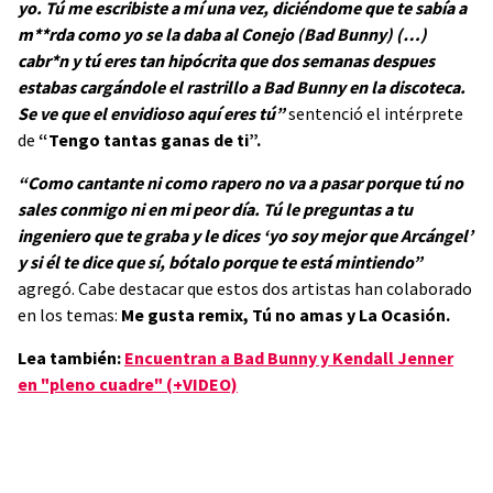
yo. Tú me escribiste a mí una vez, diciéndome que te sabía a
m**rda como yo se la daba al Conejo (Bad Bunny) (…)
cabr*n y tú eres tan hipócrita que dos semanas despues
estabas cargándole el rastrillo a Bad Bunny en la discoteca.
Se ve que el envidioso aquí eres tú”
sentenció el intérprete
de
“Tengo tantas ganas de ti”.
“Como cantante ni como rapero no va a pasar porque tú no
sales conmigo ni en mi peor día. Tú le preguntas a tu
ingeniero que te graba y le dices ‘yo soy mejor que Arcángel’
y si él te dice que sí, bótalo porque te está mintiendo”
agregó. Cabe destacar que estos dos artistas han colaborado
en los temas:
Me gusta remix, Tú no amas y La Ocasión.
Lea también:
Encuentran a Bad Bunny y Kendall Jenner
en "pleno cuadre" (+VIDEO)