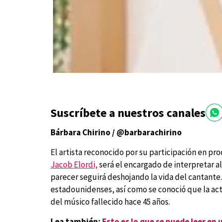
Suscríbete a nuestros canales
Bárbara Chirino / @barbarachirino
El artista reconocido por su participación en p
Jacob Elordi,
será el encargado de interpretar a
parecer seguirá deshojando la vida del cantante.
estadounidenses, así como se conoció que la act
del músico fallecido hace 45 años.
Lea también:
Esto es lo que se puede leer en u